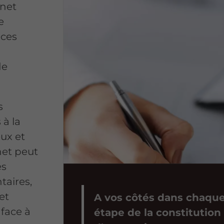
inet
e
èces
de
s
 à la
eux et
net peut
es
taires,
et
A vos côtés dans chaqu
 face à
étape de la constitution