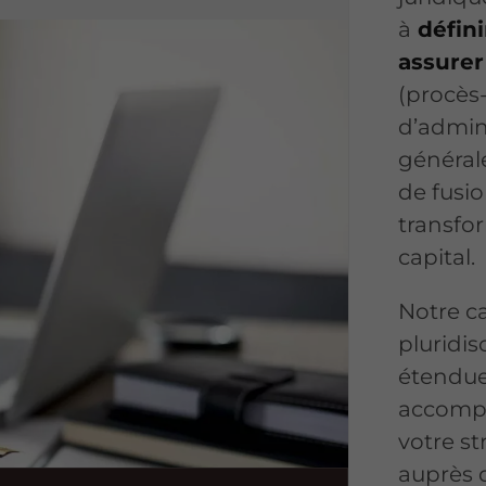
à
défini
assurer
(procès
d’admin
générale
de fusio
transfo
capital.
Notre ca
pluridi
étendue
accompa
votre st
auprès