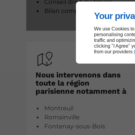
Conseil droit du travail
Bilan comptable
Your priva
We use Cookies to
personalising conte
traffic and optimizi
clicking "I Agree" 
from our providers
Nous intervenons dans
toute la région
parisienne notamment à
Montreuil
Romainville
Fontenay-sous-Bois