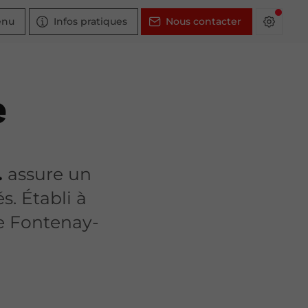
enu
Infos pratiques
Nous contacter
e
.
assure un
. Établi à
ue Fontenay-