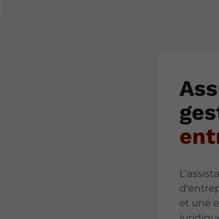
Ass
ges
ent
L’assist
d'entre
et une 
juridiqu